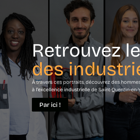
Retrouvez le
des industri
À travers ces portraits, découvrez des homm
à
l’excellence industrielle
de Saint-Quentin-en-Y
Par ici !