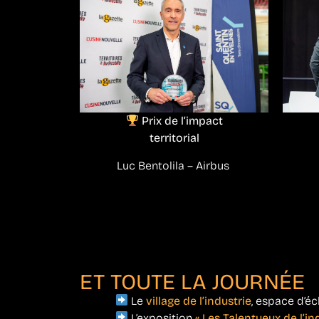
Prix de l’impact
territorial
Luc Bentolila – Airbus
ET TOUTE LA JOURNÉE
Le
village de l’industrie
, espace d’é
L’exposition
« Les Talentueux de l’in