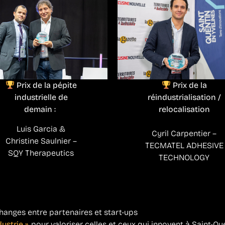
Prix de la pépite
Prix de la
industrielle de
réindustrialisation /
demain :
relocalisation
Luis Garcia &
Cyril Carpentier –
Christine Saulnier –
TECMATEL ADHESIVE
SQY Therapeutics
TECHNOLOGY
changes entre partenaires et start-ups
dustrie »
, pour valoriser celles et ceux qui innovent à Saint-Qu