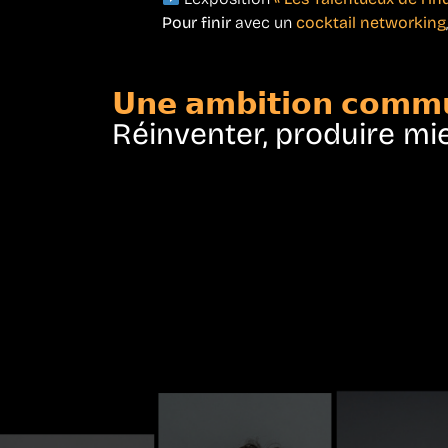
Pour finir
avec un
cocktail networking
𝗨𝗻𝗲 𝗮𝗺𝗯𝗶𝘁𝗶𝗼𝗻 𝗰𝗼𝗺𝗺
Réinventer, produire mi