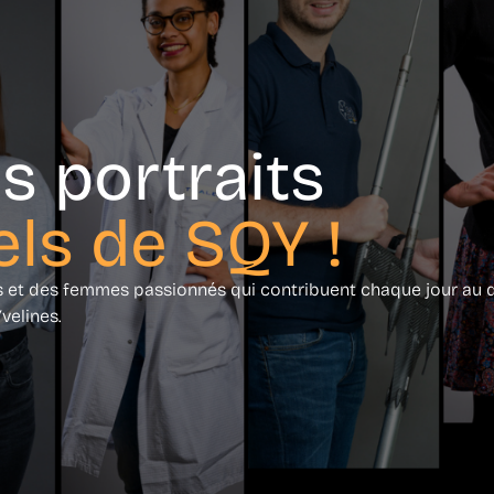
s portraits
els de SQY !
es et des femmes passionnés qui contribuent chaque jour a
velines.