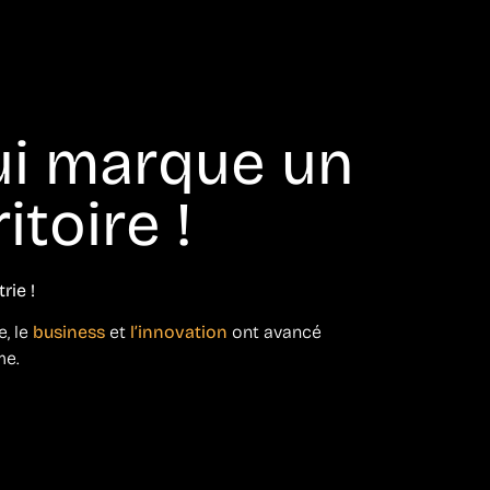
ui marque un
itoire !
rie !
e, le
business
et
l’innovation
ont avancé
me.