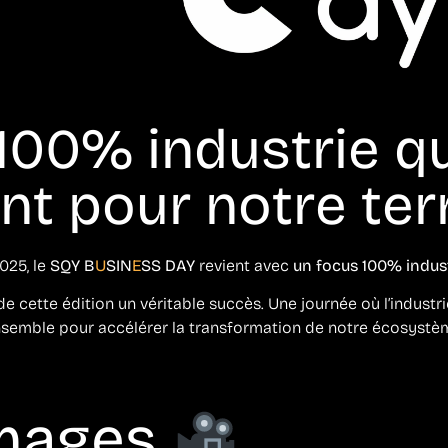
 100% industrie q
t pour notre terr
025, le
SQY B
U
SIN
E
SS DAY
revient avec
un focus 100% indust
de cette édition un véritable succès. Une journée où l’industri
semble pour accélérer la transformation de notre écosystè
images