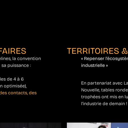
FAIRES
TERRITOIRES &
lines, la convention
« Repenser l’écosystè
 sa puissance :
industrielle »
les de 4 à 6
En partenariat avec L
n optimisée),
Nouvelle, tables rond
des contacts, des
trophées ont mis en l
l’industrie de demain !