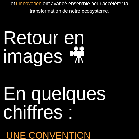
et
l’innovation
ont avancé ensemble pour accélérer la
transformation de notre écosystème.
Retour en
images 🎥
En quelques
chiffres :
UNE CONVENTION