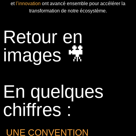
et
l’innovation
ont avancé ensemble pour accélérer la
transformation de notre écosystème.
Retour en
images 🎥
En quelques
chiffres :
UNE CONVENTION