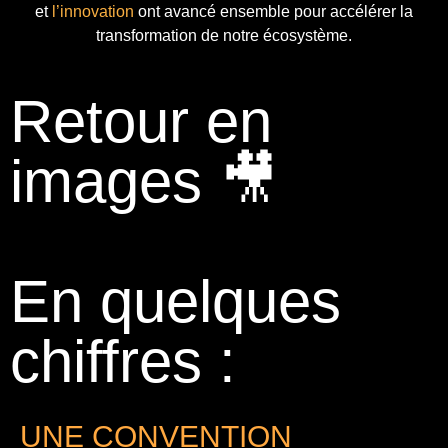
et
l’innovation
ont avancé ensemble pour accélérer la
transformation de notre écosystème.
Retour en
images 🎥
En quelques
chiffres :
UNE CONVENTION