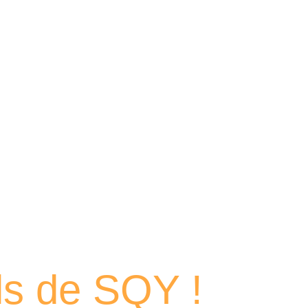
 portraits
els de SQY !