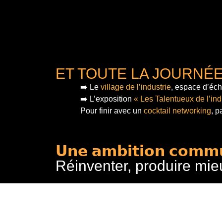
ET TOUTE LA JOURNÉ
➡️ Le
village de l’industrie
, espace d’éch
➡️ L’exposition
« Les Talentueux de l’ind
Pour finir
avec un
cocktail networking
, p
𝗨𝗻𝗲 𝗮𝗺𝗯𝗶𝘁𝗶𝗼𝗻 𝗰𝗼𝗺𝗺
Réinventer, produire mie