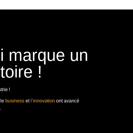
ui marque un
toire !
rie !
 le
business
et
l’innovation
ont avancé
.