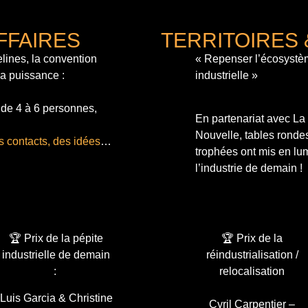
FFAIRES
TERRITOIRES 
lines, la convention
« Repenser l’écosystè
sa puissance :
industrielle »
 de 4 à 6 personnes,
En partenariat avec L
Nouvelle, tables ronde
s contacts, des idées
…
trophées ont mis en lum
l’industrie de demain !
🏆 Prix de la pépite
🏆 Prix de la
industrielle de demain
réindustrialisation /
:
relocalisation
Luis Garcia & Christine
Cyril Carpentier –