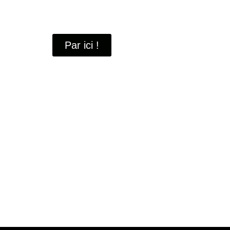
À travers ces portraits, découvrez des hommes 
industrielle
de Saint-Quentin-en-Yvelines.
Par ici !