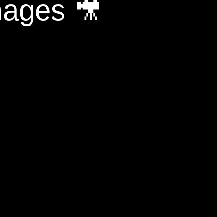
mages 🎥