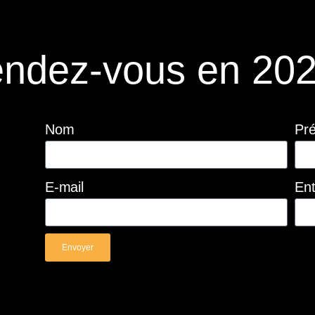
ndez-vous en 202
Nom
Pr
E-mail
Ent
Envoyer