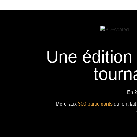
Une édition
tourna
En 2
Merci aux
300 participants
qui ont fai