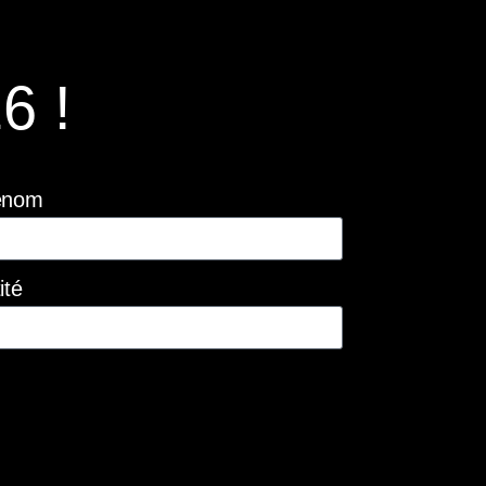
6 !
énom
ité