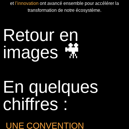
et
l’innovation
ont avancé ensemble pour accélérer la
transformation de notre écosystème.
Retour en
images 🎥
En quelques
chiffres :
UNE CONVENTION