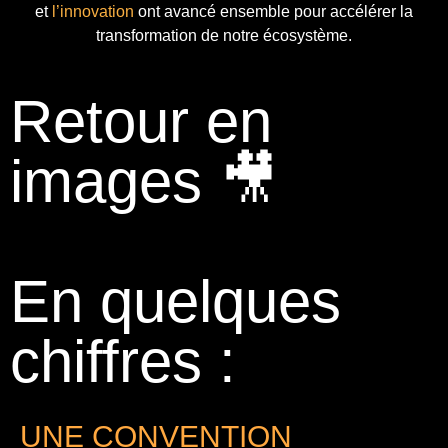
et
l’innovation
ont avancé ensemble pour accélérer la
transformation de notre écosystème.
Retour en
images 🎥
En quelques
chiffres :
UNE CONVENTION