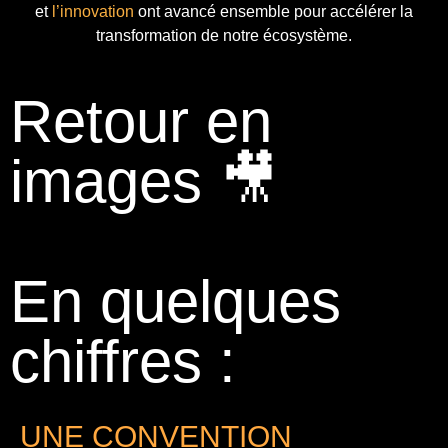
et
l’innovation
ont avancé ensemble pour accélérer la
transformation de notre écosystème.
Retour en
images 🎥
En quelques
chiffres :
UNE CONVENTION