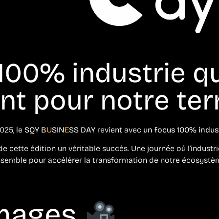
 100% industrie q
t pour notre terr
025, le
SQY B
U
SIN
E
SS DAY
revient avec
un focus 100% indust
de cette édition un véritable succès. Une journée où l’industri
semble pour accélérer la transformation de notre écosystè
images