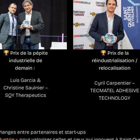
Prix de la pépite
Prix de la
industrielle de
réindustrialisation /
demain :
relocalisation
Luis Garcia &
Cyril Carpentier –
Christine Saulnier –
TECMATEL ADHESIVE
SQY Therapeutics
TECHNOLOGY
changes entre partenaires et start-ups
dustrie »
, pour valoriser celles et ceux qui innovent à Saint-Qu