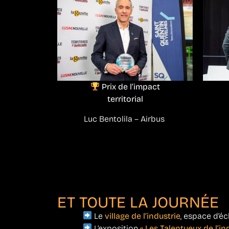
Prix de l’impact
territorial
Luc Bentolila – Airbus
ET TOUTE LA JOURNÉE
Le
village de l’industrie
, espace d’é
L’exposition
« Les Talentueux de l’in