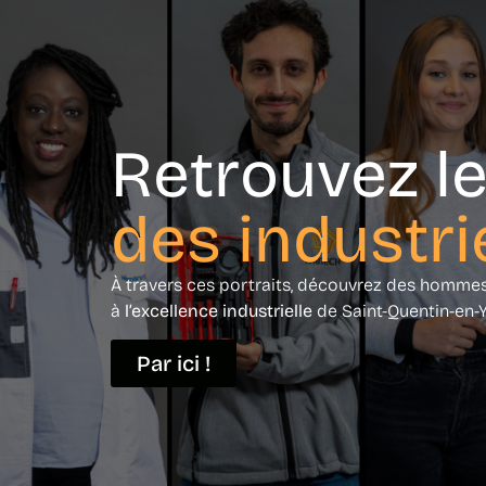
Retrouvez le
des industri
À travers ces portraits, découvrez des homm
à
l’excellence industrielle
de Saint-Quentin-en-Y
Par ici !