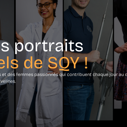
s portraits
els de SQY !
es et des femmes passionnés qui contribuent chaque jour a
velines.