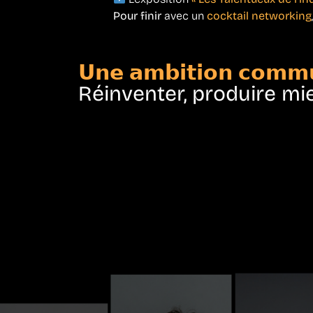
Pour finir
avec un
cocktail networking
𝗨𝗻𝗲 𝗮𝗺𝗯𝗶𝘁𝗶𝗼𝗻 𝗰𝗼𝗺𝗺
Réinventer, produire mi