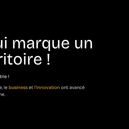
ui marque un
itoire !
rie !
e, le
business
et
l’innovation
ont avancé
me.