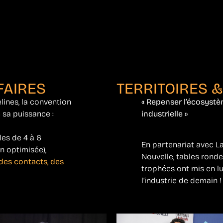
FAIRES
TERRITOIRES &
lines, la convention
« Repenser l’écosystè
 sa puissance :
industrielle »
les de 4 à 6
En partenariat avec L
n optimisée),
Nouvelle, tables rond
des contacts, des
trophées ont mis en l
l’industrie de demain !