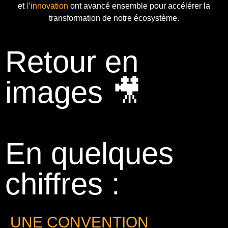
et
l’innovation
ont avancé ensemble pour accélérer la
transformation de notre écosystème.
Retour en
images 🎥
En quelques
chiffres :
UNE CONVENTION