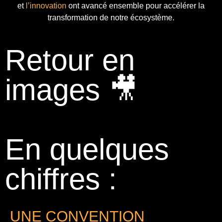
et
l’innovation
ont avancé ensemble pour accélérer la
transformation de notre écosystème.
Retour en
images 🎥
En quelques
chiffres :
UNE CONVENTION