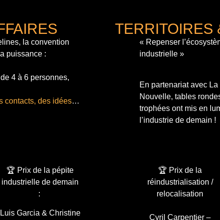
FFAIRES
TERRITOIRES 
lines, la convention
« Repenser l’écosystè
sa puissance :
industrielle »
 de 4 à 6 personnes,
En partenariat avec L
Nouvelle, tables ronde
s contacts, des idées
…
trophées ont mis en lum
l’industrie de demain !
🏆 Prix de la pépite
🏆 Prix de la
industrielle de demain
réindustrialisation /
:
relocalisation
Luis Garcia & Christine
Cyril Carpentier –