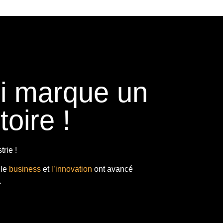
ui marque un
toire !
rie !
 le
business
et
l’innovation
ont avancé
.