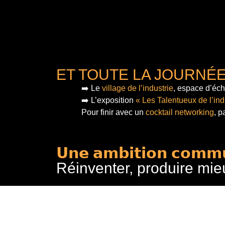
ET TOUTE LA JOURNÉ
➡️ Le
village de l’industrie
, espace d’éch
➡️ L’exposition
« Les Talentueux de l’ind
Pour finir
avec un
cocktail networking
, p
𝗨𝗻𝗲 𝗮𝗺𝗯𝗶𝘁𝗶𝗼𝗻 𝗰𝗼𝗺𝗺
Réinventer, produire mie