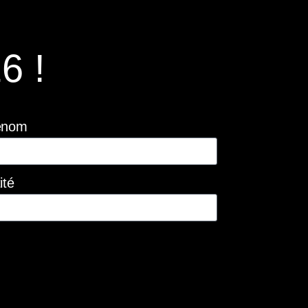
6 !
énom
ité