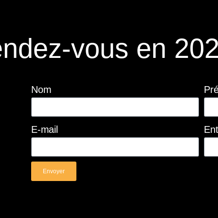
ndez-vous en 202
Nom
Pr
E-mail
Ent
Envoyer