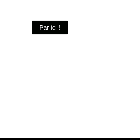
À travers ces portraits, découvrez des hommes 
industrielle
de Saint-Quentin-en-Yvelines.
Par ici !