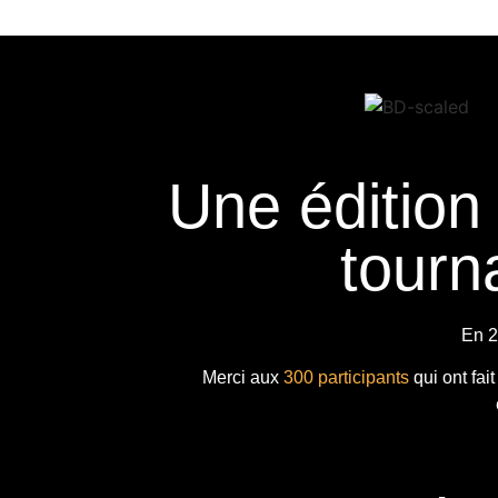
Une édition
tourna
En 2
Merci aux
300 participants
qui ont fai