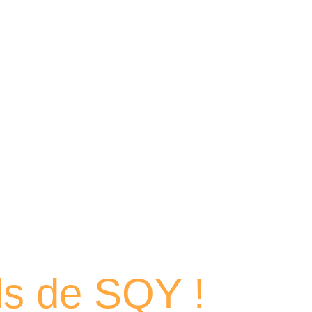
 portraits
els de SQY !