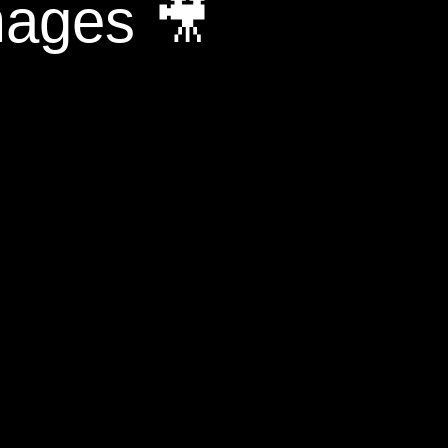
mages 🎥