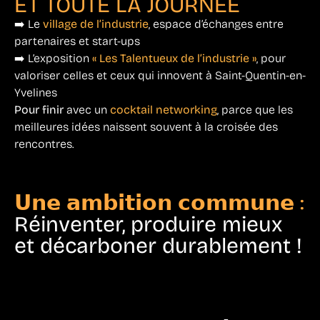
ET TOUTE LA JOURNÉE
➡️ Le
village de l’industrie
, espace d’échanges entre
partenaires et start-ups
➡️ L’exposition
« Les Talentueux de l’industrie »
, pour
valoriser celles et ceux qui innovent à Saint-Quentin-en-
Yvelines
Pour finir
avec un
cocktail networking
, parce que les
meilleures idées naissent souvent à la croisée des
rencontres.
𝗨𝗻𝗲 𝗮𝗺𝗯𝗶𝘁𝗶𝗼𝗻 𝗰𝗼𝗺𝗺𝘂𝗻𝗲 :
Réinventer, produire mieux
et décarboner durablement !