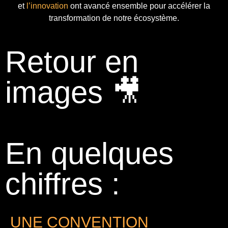
et
l’innovation
ont avancé ensemble pour accélérer la
transformation de notre écosystème.
Retour en
images 🎥
En quelques
chiffres :
UNE CONVENTION