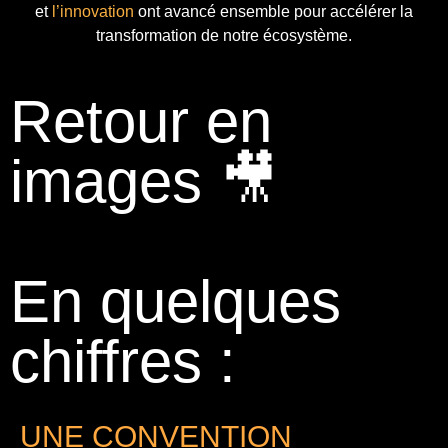
et
l’innovation
ont avancé ensemble pour accélérer la
transformation de notre écosystème.
Retour en
images 🎥
En quelques
chiffres :
UNE CONVENTION