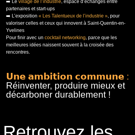
➡️ Le
village de l’industrie
, espace d’échanges entre
partenaires et start-ups
➡️ L’exposition
« Les Talentueux de l’industrie »
, pour
valoriser celles et ceux qui innovent à Saint-Quentin-en-
Yvelines
Pour finir
avec un
cocktail networking
, parce que les
meilleures idées naissent souvent à la croisée des
rencontres.
𝗨𝗻𝗲 𝗮𝗺𝗯𝗶𝘁𝗶𝗼𝗻 𝗰𝗼𝗺𝗺𝘂𝗻𝗲 :
Réinventer, produire mieux et
décarboner durablement !
Retrouvez les