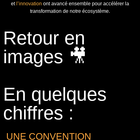
et
l’innovation
ont avancé ensemble pour accélérer la
transformation de notre écosystème.
Retour en
images 🎥
En quelques
chiffres :
UNE CONVENTION