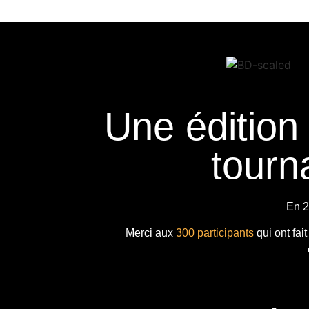
Une édition
tourna
En 2
Merci aux
300 participants
qui ont fai