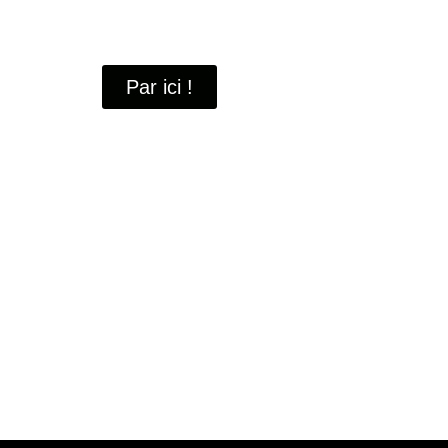
À travers ces portraits, découvrez des hommes 
industrielle
de Saint-Quentin-en-Yvelines.
Par ici !