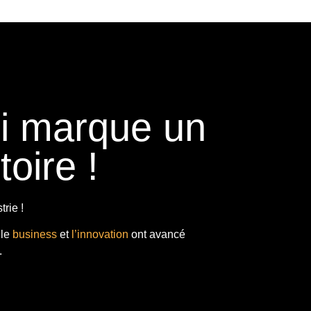
ui marque un
toire !
rie !
 le
business
et
l’innovation
ont avancé
.