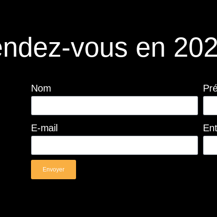
ndez-vous en 202
Nom
Pr
E-mail
Ent
Envoyer