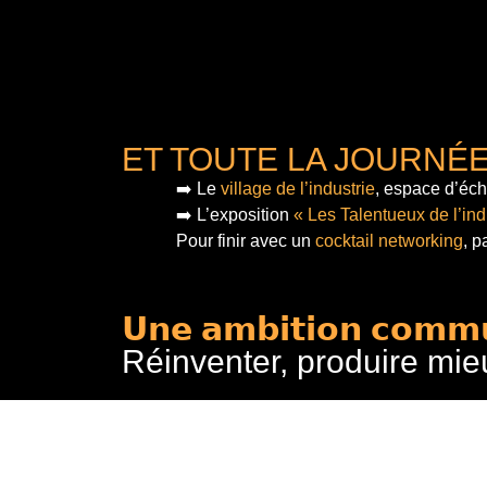
ET TOUTE LA JOURNÉ
➡️ Le
village de l’industrie
, espace d’éch
➡️ L’exposition
« Les Talentueux de l’ind
Pour finir
avec un
cocktail networking
, p
𝗨𝗻𝗲 𝗮𝗺𝗯𝗶𝘁𝗶𝗼𝗻 𝗰𝗼𝗺𝗺
Réinventer, produire mie