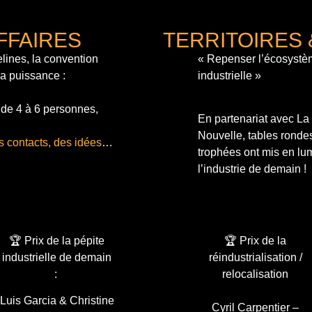
FFAIRES
TERRITOIRES 
lines, la convention
« Repenser l’écosystè
sa puissance :
industrielle »
 de 4 à 6 personnes,
En partenariat avec L
Nouvelle, tables ronde
s contacts, des idées
…
trophées ont mis en lum
l’industrie de demain !
🏆 Prix de la pépite
🏆 Prix de la
industrielle de demain
réindustrialisation /
:
relocalisation
Luis Garcia & Christine
Cyril Carpentier –