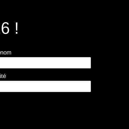
6 !
énom
ité