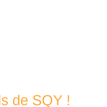
 portraits
els de SQY !