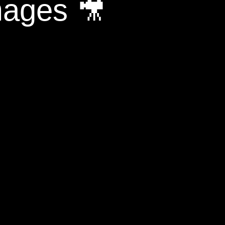
mages 🎥