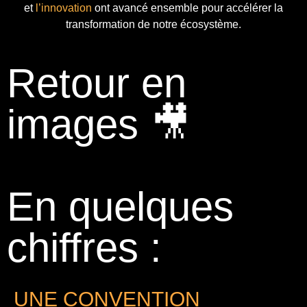
et
l’innovation
ont avancé ensemble pour accélérer la
transformation de notre écosystème.
Retour en
images 🎥
En quelques
chiffres :
UNE CONVENTION