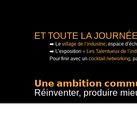
ET TOUTE LA JOURNÉ
➡️ Le
village de l’industrie
, espace d’éch
➡️ L’exposition
« Les Talentueux de l’ind
Pour finir
avec un
cocktail networking
, p
𝗨𝗻𝗲 𝗮𝗺𝗯𝗶𝘁𝗶𝗼𝗻 𝗰𝗼𝗺𝗺
Réinventer, produire mie