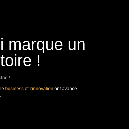
ui marque un
toire !
rie !
 le
business
et
l’innovation
ont avancé
.