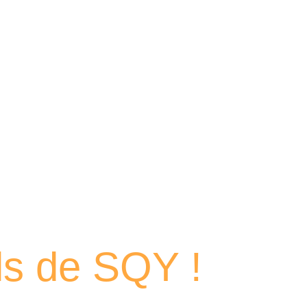
 portraits
els de SQY !
et des femmes passionnés qui contribuent chaque jour au dyn