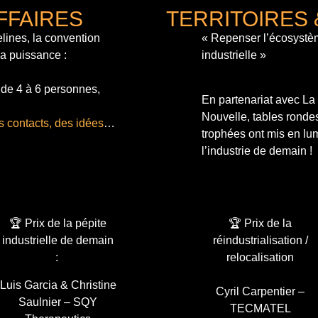
FFAIRES
TERRITOIRES 
lines, la convention
« Repenser l’écosystè
sa puissance :
industrielle »
 de 4 à 6 personnes,
En partenariat avec L
Nouvelle, tables ronde
s contacts, des idées
…
trophées ont mis en lum
l’industrie de demain !
🏆 Prix de la pépite
🏆 Prix de la
industrielle de demain
réindustrialisation /
:
relocalisation
Luis Garcia & Christine
Cyril Carpentier –
Saulnier – SQY
TECMATEL