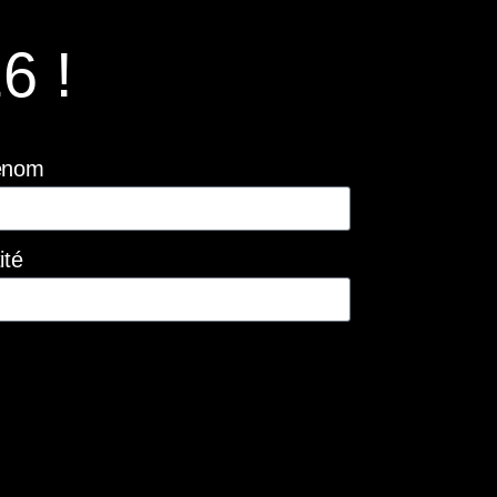
6 !
énom
ité