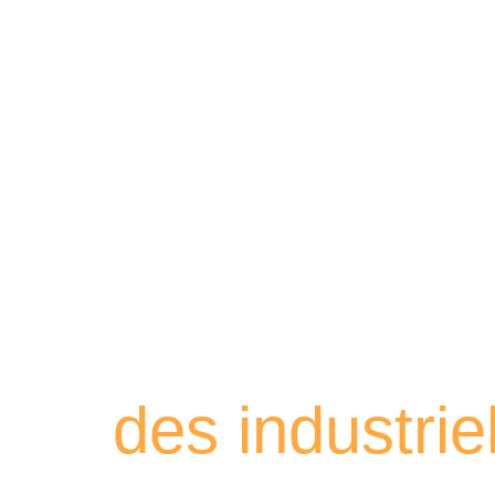
Retrouvez les
des industri
À travers ces portraits, découvrez des hommes 