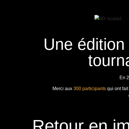
Une édition
tourna
En 2
Merci aux
300 participants
qui ont fai
Retour en i