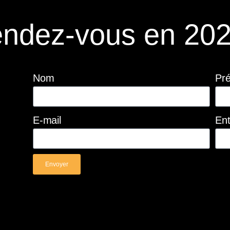
ndez-vous en 202
Nom
Pr
E-mail
Ent
Envoyer