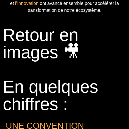
et
l’innovation
ont avancé ensemble pour accélérer la
transformation de notre écosystème.
Retour en
images 🎥
En quelques
chiffres :
UNE CONVENTION