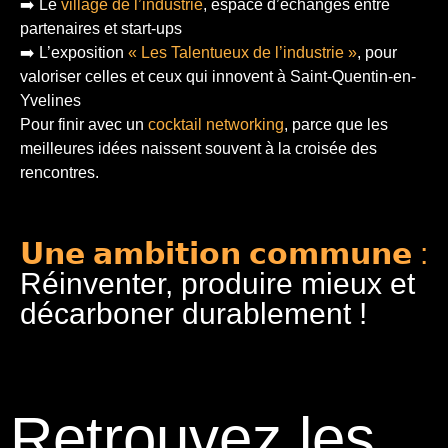
➡️ Le
village de l’industrie
, espace d’échanges entre
partenaires et start-ups
➡️ L’exposition
« Les Talentueux de l’industrie »
, pour
valoriser celles et ceux qui innovent à Saint-Quentin-en-
Yvelines
Pour finir
avec un
cocktail networking
, parce que les
meilleures idées naissent souvent à la croisée des
rencontres.
𝗨𝗻𝗲 𝗮𝗺𝗯𝗶𝘁𝗶𝗼𝗻 𝗰𝗼𝗺𝗺𝘂𝗻𝗲 :
Réinventer, produire mieux et
décarboner durablement !
Retrouvez les