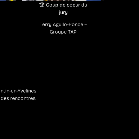
🏆 Coup de coeur du
jury
Terry Agullo-Ponce –
Groupe TAP
entin-en-Yvelines
e des rencontres.
!