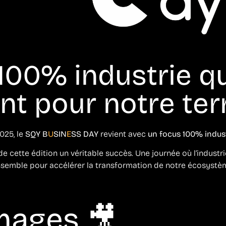
 100% industrie q
t pour notre terr
025, le
SQY B
U
SIN
E
SS DAY
revient avec
un focus 100% indust
de cette édition un véritable succès. Une journée où l’industri
semble pour accélérer la transformation de notre écosystè
mages 🎥