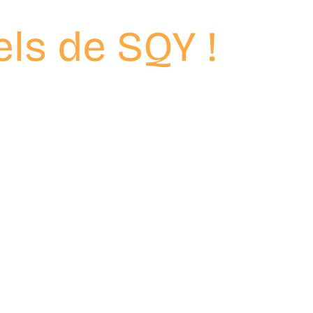
s portraits
els de SQY !
es et des femmes passionnés qui contribuent chaque jour a
velines.