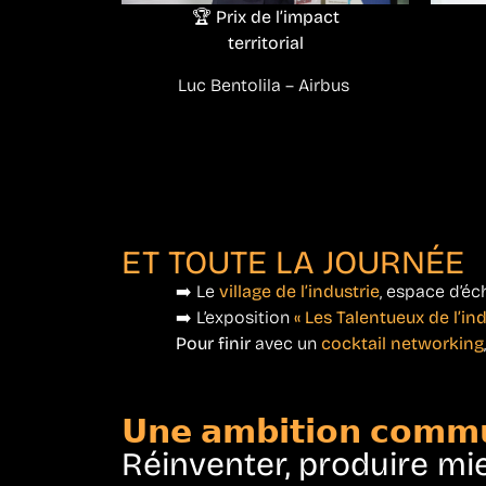
🏆 Prix de l’impact
territorial
Luc Bentolila – Airbus
ET TOUTE LA JOURNÉE
➡️ Le
village de l’industrie
, espace d’éc
➡️ L’exposition
« Les Talentueux de l’ind
Pour finir
avec un
cocktail networking
𝗨𝗻𝗲 𝗮𝗺𝗯𝗶𝘁𝗶𝗼𝗻 𝗰𝗼𝗺𝗺
Réinventer, produire mi