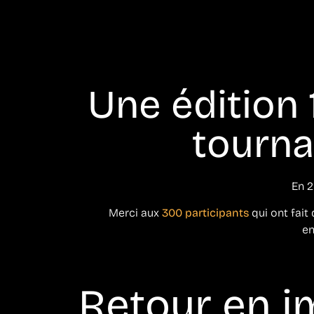
Une édition
tournan
En 2
Merci aux
300 participants
qui ont fait 
en
Retour en i