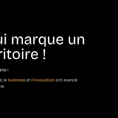
ui marque un
itoire !
rie !
e, le
business
et
l’innovation
ont avancé
me.