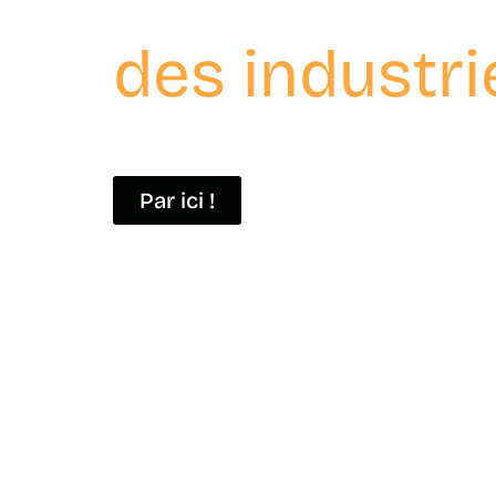
Retrouvez le
des industri
À travers ces portraits, découvrez des homm
à
l’excellence industrielle
de Saint-Quentin-en-Y
Par ici !