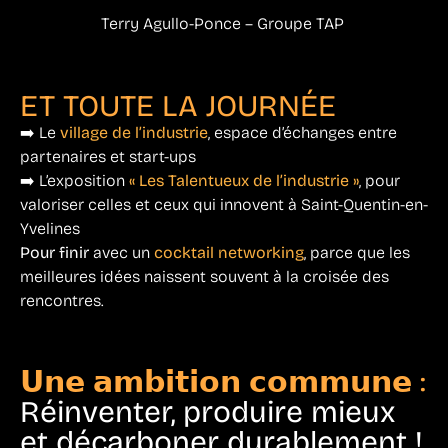
Terry Agullo-Ponce – Groupe TAP
ET TOUTE LA JOURNÉE
➡️ Le
village de l’industrie
, espace d’échanges entre
partenaires et start-ups
➡️ L’exposition
« Les Talentueux de l’industrie »
, pour
valoriser celles et ceux qui innovent à Saint-Quentin-en-
Yvelines
Pour finir
avec un
cocktail networking
, parce que les
meilleures idées naissent souvent à la croisée des
rencontres.
𝗨𝗻𝗲 𝗮𝗺𝗯𝗶𝘁𝗶𝗼𝗻 𝗰𝗼𝗺𝗺𝘂𝗻𝗲 :
Réinventer, produire mieux
et décarboner durablement !