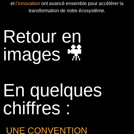
et
l’innovation
ont avancé ensemble pour accélérer la
transformation de notre écosystème.
Retour en
images 🎥
En quelques
chiffres :
UNE CONVENTION