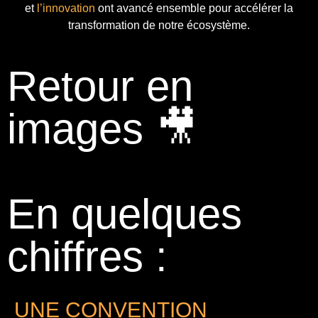
et
l’innovation
ont avancé ensemble pour accélérer la
transformation de notre écosystème.
Retour en
images 🎥
En quelques
chiffres :
UNE CONVENTION