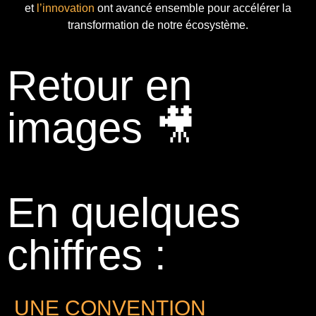
et
l’innovation
ont avancé ensemble pour accélérer la
transformation de notre écosystème.
Retour en
images 🎥
En quelques
chiffres :
UNE CONVENTION