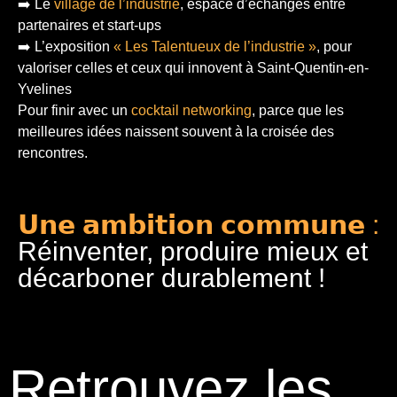
➡️ Le
village de l’industrie
, espace d’échanges entre
partenaires et start-ups
➡️ L’exposition
« Les Talentueux de l’industrie »
, pour
valoriser celles et ceux qui innovent à Saint-Quentin-en-
Yvelines
Pour finir
avec un
cocktail networking
, parce que les
meilleures idées naissent souvent à la croisée des
rencontres.
𝗨𝗻𝗲 𝗮𝗺𝗯𝗶𝘁𝗶𝗼𝗻 𝗰𝗼𝗺𝗺𝘂𝗻𝗲 :
Réinventer, produire mieux et
décarboner durablement !
Retrouvez les