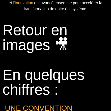
et
l’innovation
ont avancé ensemble pour accélérer la
transformation de notre écosystème.
Retour en
images 🎥
En quelques
chiffres :
UNE CONVENTION