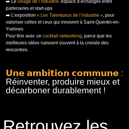
➡️ Le
village de l’industrie
, espace d’échanges entre
partenaires et start-ups
➡️ L’exposition
« Les Talentueux de l’industrie »
, pour
valoriser celles et ceux qui innovent à Saint-Quentin-en-
Yvelines
Pour finir
avec un
cocktail networking
, parce que les
meilleures idées naissent souvent à la croisée des
rencontres.
𝗨𝗻𝗲 𝗮𝗺𝗯𝗶𝘁𝗶𝗼𝗻 𝗰𝗼𝗺𝗺𝘂𝗻𝗲 :
Réinventer, produire mieux et
décarboner durablement !
Retrouvez les