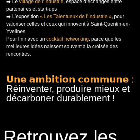
➡️ Le
village de l’industrie
, espace d’échanges entre
partenaires et start-ups
➡️ L’exposition
« Les Talentueux de l’industrie »
, pour
valoriser celles et ceux qui innovent à Saint-Quentin-en-
Yvelines
Pour finir
avec un
cocktail networking
, parce que les
meilleures idées naissent souvent à la croisée des
rencontres.
𝗨𝗻𝗲 𝗮𝗺𝗯𝗶𝘁𝗶𝗼𝗻 𝗰𝗼𝗺𝗺𝘂𝗻𝗲 :
Réinventer, produire mieux et
décarboner durablement !
Retrouvez les