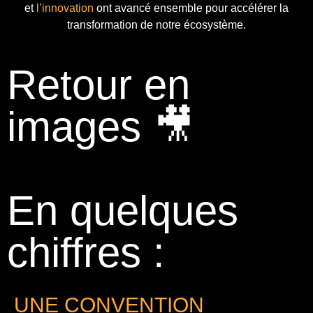
et
l’innovation
ont avancé ensemble pour accélérer la
transformation de notre écosystème.
Retour en
images 🎥
En quelques
chiffres :
UNE CONVENTION