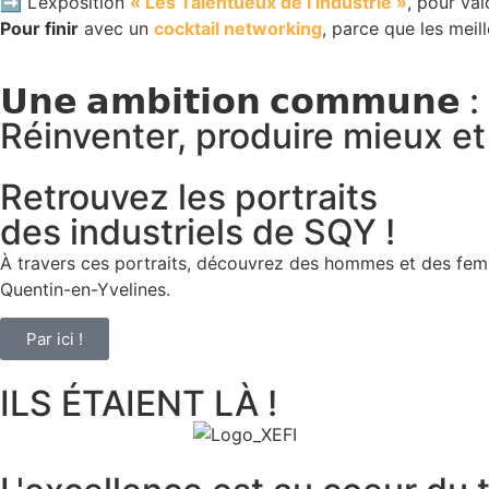
➡️ L’exposition
« Les Talentueux de l’industrie »
, pour val
Pour finir
avec un
cocktail networking
, parce que les meil
𝗨𝗻𝗲 𝗮𝗺𝗯𝗶𝘁𝗶𝗼𝗻 𝗰𝗼𝗺𝗺𝘂𝗻𝗲 :
Réinventer, produire mieux e
Retrouvez les portraits
des industriels de SQY !
À travers ces portraits, découvrez des hommes et des fe
Quentin-en-Yvelines.
Par ici !
ILS ÉTAIENT LÀ !