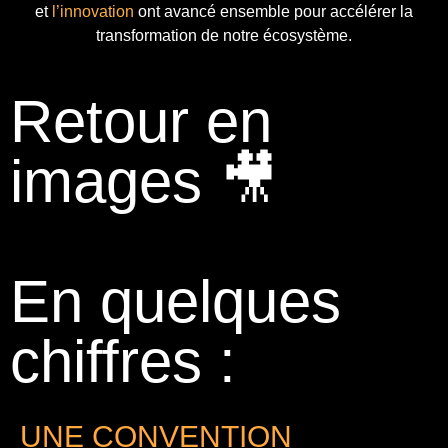
et
l’innovation
ont avancé ensemble pour accélérer la
transformation de notre écosystème.
Retour en
images 🎥
En quelques
chiffres :
UNE CONVENTION