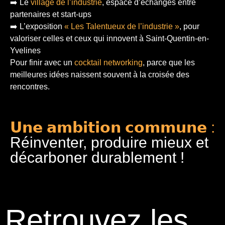
➡️ Le
village de l’industrie
, espace d’échanges entre
partenaires et start-ups
➡️ L’exposition
« Les Talentueux de l’industrie »
, pour
valoriser celles et ceux qui innovent à Saint-Quentin-en-
Yvelines
Pour finir
avec un
cocktail networking
, parce que les
meilleures idées naissent souvent à la croisée des
rencontres.
𝗨𝗻𝗲 𝗮𝗺𝗯𝗶𝘁𝗶𝗼𝗻 𝗰𝗼𝗺𝗺𝘂𝗻𝗲 :
Réinventer, produire mieux et
décarboner durablement !
Retrouvez les