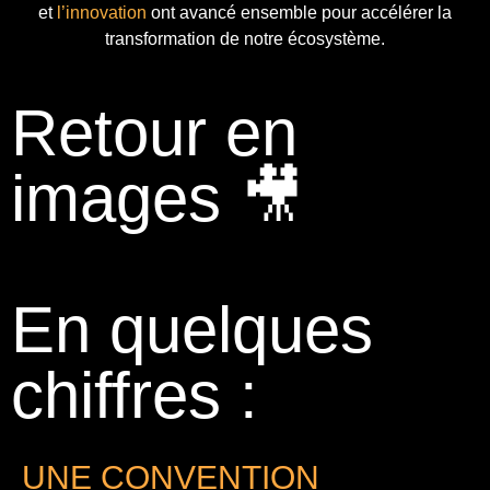
et
l’innovation
ont avancé ensemble pour accélérer la
transformation de notre écosystème.
Retour en
images 🎥
En quelques
chiffres :
UNE CONVENTION