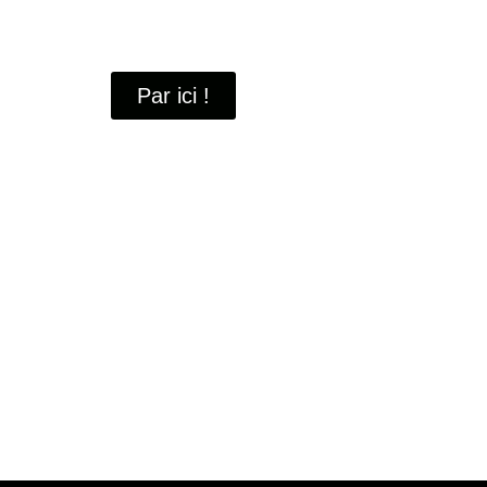
À travers ces portraits, découvrez des hommes 
industrielle
de Saint-Quentin-en-Yvelines.
Par ici !