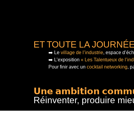
ET TOUTE LA JOURNÉ
➡️ Le
village de l’industrie
, espace d’éch
➡️ L’exposition
« Les Talentueux de l’ind
Pour finir
avec un
cocktail networking
, p
𝗨𝗻𝗲 𝗮𝗺𝗯𝗶𝘁𝗶𝗼𝗻 𝗰𝗼𝗺𝗺
Réinventer, produire mie