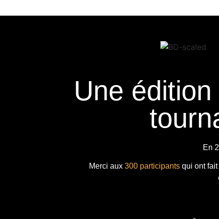
Une édition
tourna
En 2
Merci aux
300 participants
qui ont fai