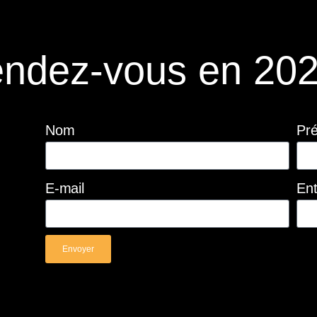
ndez-vous en 202
Nom
Pr
E-mail
Ent
Envoyer