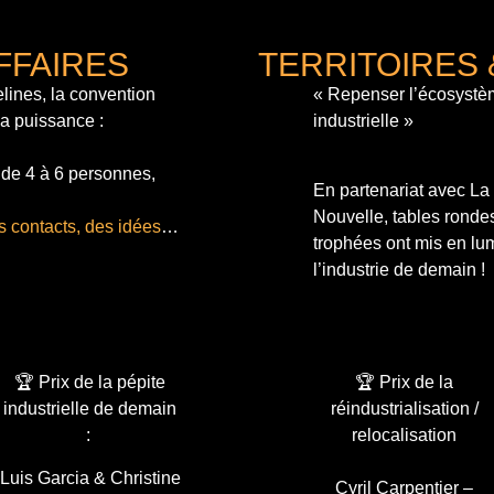
FFAIRES
TERRITOIRES 
lines, la convention
« Repenser l’écosystè
sa puissance :
industrielle »
 de 4 à 6 personnes,
En partenariat avec L
Nouvelle, tables ronde
s contacts, des idées
…
trophées ont mis en lum
l’industrie de demain !
🏆 Prix de la pépite
🏆 Prix de la
industrielle de demain
réindustrialisation /
:
relocalisation
Luis Garcia & Christine
Cyril Carpentier –