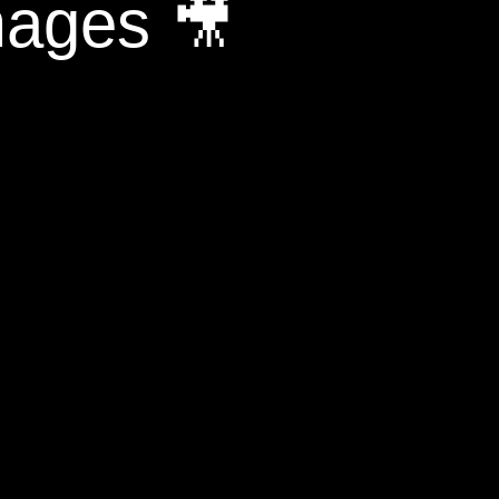
mages 🎥