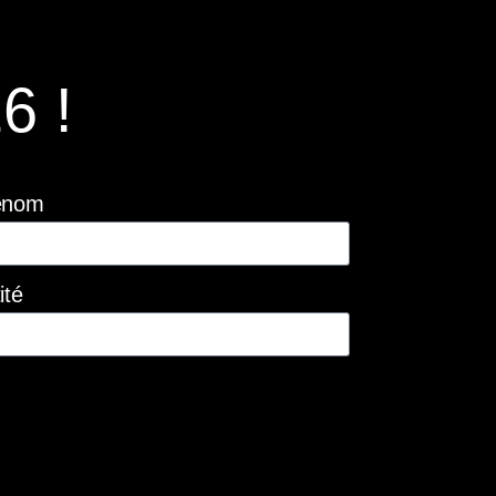
6 !
énom
ité