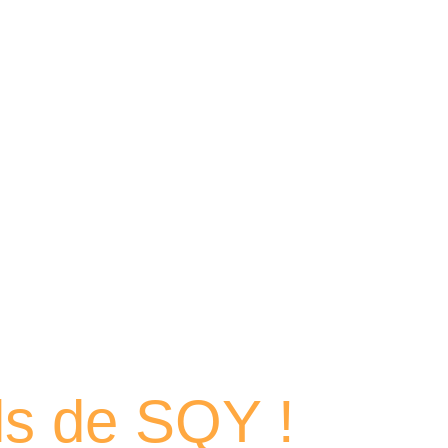
 portraits
els de SQY !