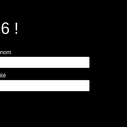
6 !
énom
ité