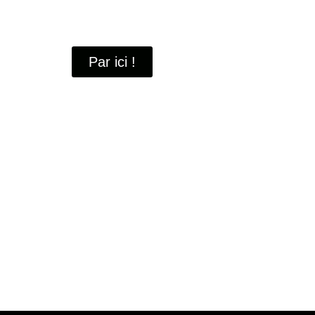
À travers ces portraits, découvrez des hommes 
industrielle
de Saint-Quentin-en-Yvelines.
Par ici !