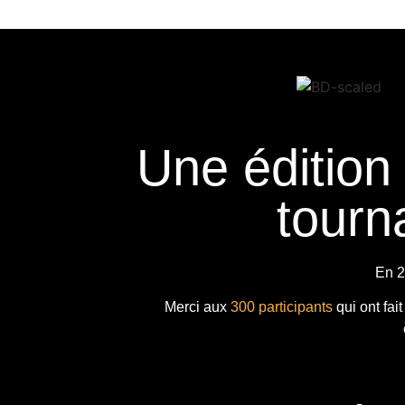
Une édition
tourna
En 2
Merci aux
300 participants
qui ont fai