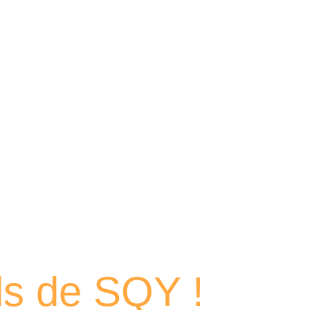
 portraits
els de SQY !