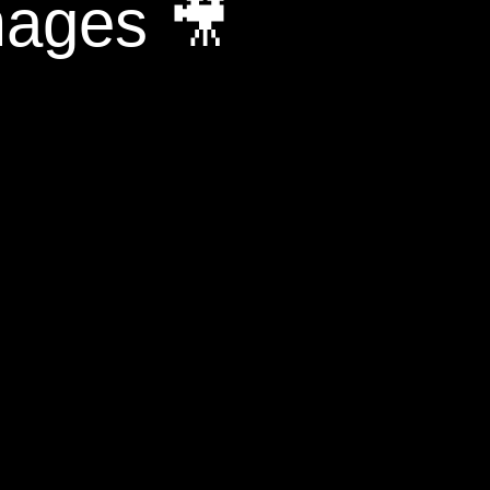
mages 🎥