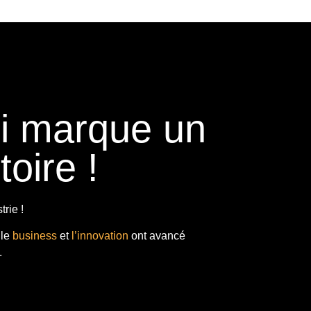
ui marque un
toire !
rie !
 le
business
et
l’innovation
ont avancé
.