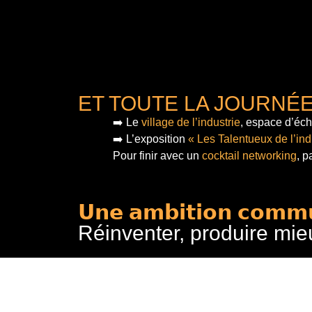
ET TOUTE LA JOURNÉ
➡️ Le
village de l’industrie
, espace d’éch
➡️ L’exposition
« Les Talentueux de l’ind
Pour finir
avec un
cocktail networking
, p
𝗨𝗻𝗲 𝗮𝗺𝗯𝗶𝘁𝗶𝗼𝗻 𝗰𝗼𝗺𝗺
Réinventer, produire mie