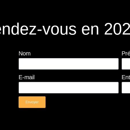
ndez-vous en 202
Nom
Pr
E-mail
Ent
Envoyer