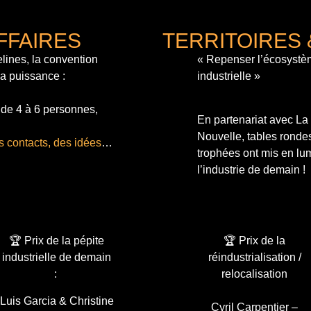
FFAIRES
TERRITOIRES 
lines, la convention
« Repenser l’écosystè
sa puissance :
industrielle »
 de 4 à 6 personnes,
En partenariat avec L
Nouvelle, tables ronde
s contacts, des idées
…
trophées ont mis en lum
l’industrie de demain !
🏆 Prix de la pépite
🏆 Prix de la
industrielle de demain
réindustrialisation /
:
relocalisation
Luis Garcia & Christine
Cyril Carpentier –