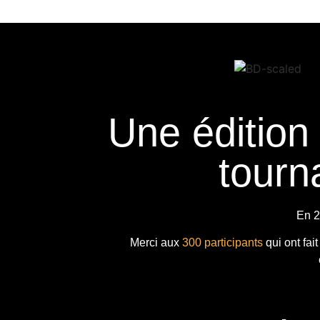
Une édition
tourna
En 2
Merci aux
300 participants
qui ont fai