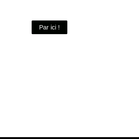
À travers ces portraits, découvrez des hommes 
industrielle
de Saint-Quentin-en-Yvelines.
Par ici !