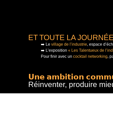
ET TOUTE LA JOURNÉ
➡️ Le
village de l’industrie
, espace d’éch
➡️ L’exposition
« Les Talentueux de l’ind
Pour finir
avec un
cocktail networking
, p
𝗨𝗻𝗲 𝗮𝗺𝗯𝗶𝘁𝗶𝗼𝗻 𝗰𝗼𝗺𝗺
Réinventer, produire mie