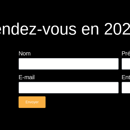
ndez-vous en 202
Nom
Pr
E-mail
Ent
Envoyer