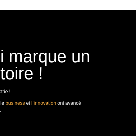
ui marque un
toire !
rie !
 le
business
et
l’innovation
ont avancé
.