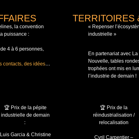
FFAIRES
TERRITOIRES 
lines, la convention
« Repenser l’écosystè
sa puissance :
industrielle »
 de 4 à 6 personnes,
En partenariat avec L
Nouvelle, tables ronde
s contacts, des idées
…
trophées ont mis en lum
l’industrie de demain !
🏆 Prix de la pépite
🏆 Prix de la
industrielle de demain
réindustrialisation /
:
relocalisation
Luis Garcia & Christine
Cyril Carpentier –