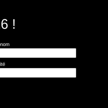
6 !
énom
ité