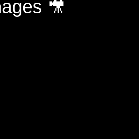
mages 🎥