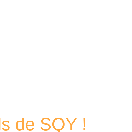
 portraits
els de SQY !