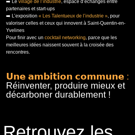
➡️ Le
village de l’industrie
, espace d’échanges entre
partenaires et start-ups
➡️ L’exposition
« Les Talentueux de l’industrie »
, pour
valoriser celles et ceux qui innovent à Saint-Quentin-en-
Yvelines
Pour finir
avec un
cocktail networking
, parce que les
meilleures idées naissent souvent à la croisée des
rencontres.
𝗨𝗻𝗲 𝗮𝗺𝗯𝗶𝘁𝗶𝗼𝗻 𝗰𝗼𝗺𝗺𝘂𝗻𝗲 :
Réinventer, produire mieux et
décarboner durablement !
Retrouvez les