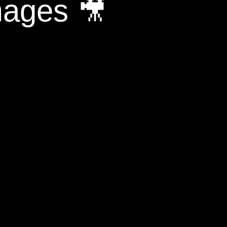
mages 🎥