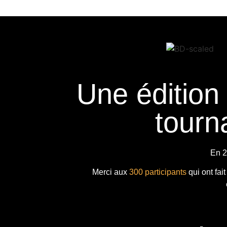
Une édition
tourna
En 2
Merci aux
300 participants
qui ont fai