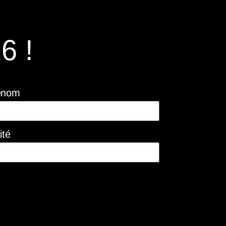
6 !
énom
ité