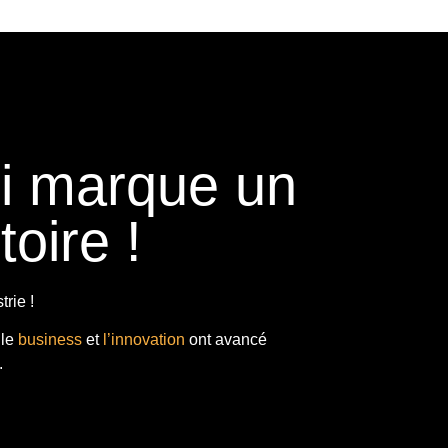
ui marque un
toire !
rie !
 le
business
et
l’innovation
ont avancé
.