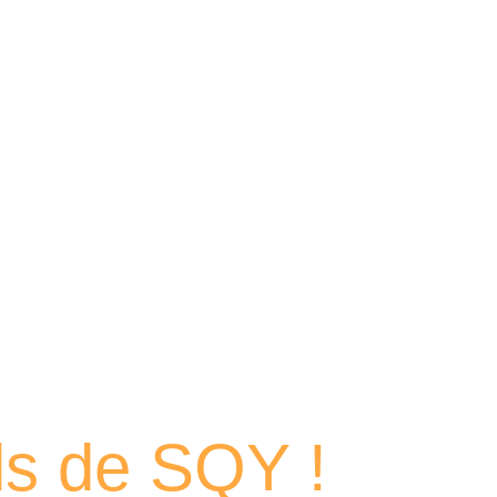
 portraits
els de SQY !