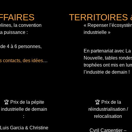
FFAIRES
TERRITOIRES 
lines, la convention
« Repenser l’écosystè
sa puissance :
industrielle »
 de 4 à 6 personnes,
En partenariat avec L
Nouvelle, tables ronde
s contacts, des idées
…
trophées ont mis en lum
l’industrie de demain !
🏆 Prix de la pépite
🏆 Prix de la
industrielle de demain
réindustrialisation /
:
relocalisation
Luis Garcia & Christine
Cyril Carpentier –