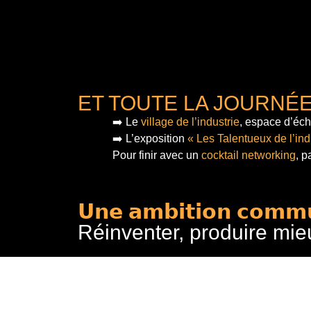
ET TOUTE LA JOURNÉ
➡️ Le
village de l’industrie
, espace d’éch
➡️ L’exposition
« Les Talentueux de l’ind
Pour finir
avec un
cocktail networking
, p
𝗨𝗻𝗲 𝗮𝗺𝗯𝗶𝘁𝗶𝗼𝗻 𝗰𝗼𝗺𝗺
Réinventer, produire mie