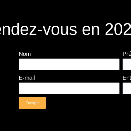
ndez-vous en 202
Nom
Pr
E-mail
Ent
Envoyer