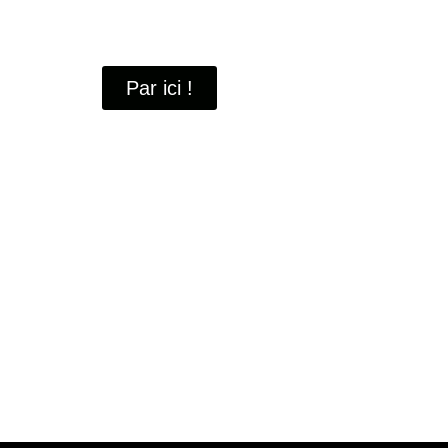
À travers ces portraits, découvrez des hommes 
industrielle
de Saint-Quentin-en-Yvelines.
Par ici !