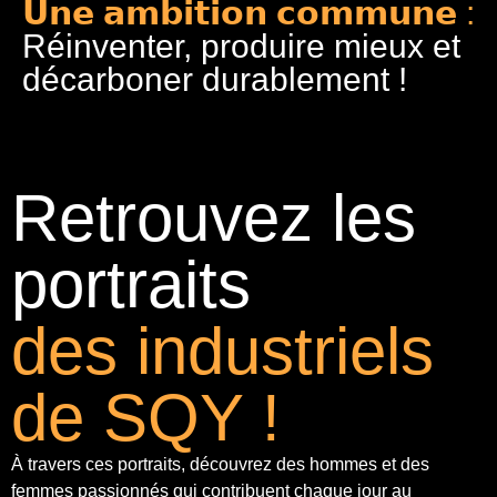
𝗨𝗻𝗲 𝗮𝗺𝗯𝗶𝘁𝗶𝗼𝗻 𝗰𝗼𝗺𝗺𝘂𝗻𝗲 :
Réinventer, produire mieux et
décarboner durablement !
Retrouvez les
portraits
des industriels
de SQY !
À travers ces portraits, découvrez des hommes et des
femmes passionnés qui contribuent chaque jour au