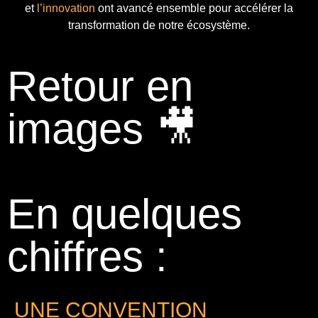
et
l’innovation
ont avancé ensemble pour accélérer la
transformation de notre écosystème.
Retour en
images 🎥
En quelques
chiffres :
UNE CONVENTION