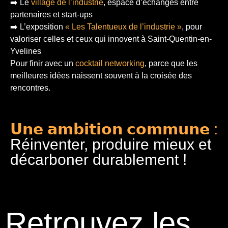
➡️ Le
village de l’industrie
, espace d’échanges entre
partenaires et start-ups
➡️ L’exposition
« Les Talentueux de l’industrie »
, pour
valoriser celles et ceux qui innovent à Saint-Quentin-en-
Yvelines
Pour finir
avec un
cocktail networking
, parce que les
meilleures idées naissent souvent à la croisée des
rencontres.
𝗨𝗻𝗲 𝗮𝗺𝗯𝗶𝘁𝗶𝗼𝗻 𝗰𝗼𝗺𝗺𝘂𝗻𝗲 :
Réinventer, produire mieux et
décarboner durablement !
Retrouvez les