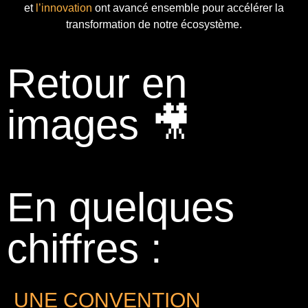
et
l’innovation
ont avancé ensemble pour accélérer la
transformation de notre écosystème.
Retour en
images 🎥
En quelques
chiffres :
UNE CONVENTION