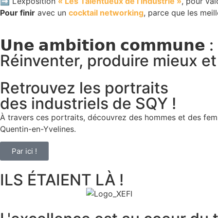
➡️ L’exposition
« Les Talentueux de l’industrie »
, pour val
Pour finir
avec un
cocktail networking
, parce que les meil
𝗨𝗻𝗲 𝗮𝗺𝗯𝗶𝘁𝗶𝗼𝗻 𝗰𝗼𝗺𝗺𝘂𝗻𝗲 :
Réinventer, produire mieux e
Retrouvez les portraits
des industriels de SQY !
À travers ces portraits, découvrez des hommes et des fe
Quentin-en-Yvelines.
Par ici !
ILS ÉTAIENT LÀ !