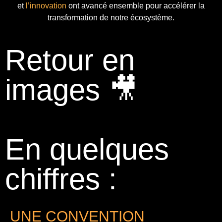
et
l’innovation
ont avancé ensemble pour accélérer la
transformation de notre écosystème.
Retour en
images 🎥
En quelques
chiffres :
UNE CONVENTION