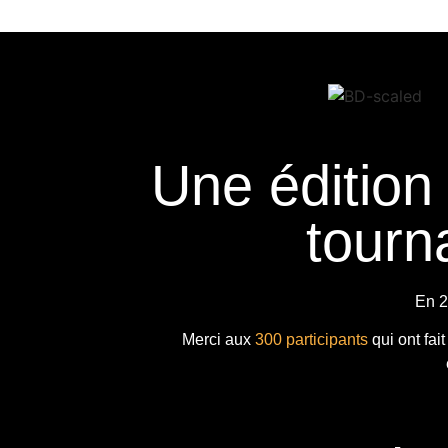
Une édition
tourna
En 2
Merci aux
300 participants
qui ont fai