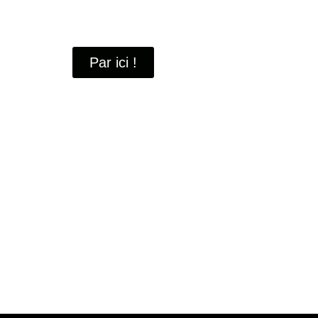
À travers ces portraits, découvrez des hommes 
industrielle
de Saint-Quentin-en-Yvelines.
Par ici !