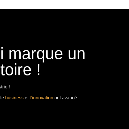
ui marque un
toire !
rie !
 le
business
et
l’innovation
ont avancé
.