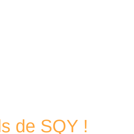
 portraits
els de SQY !