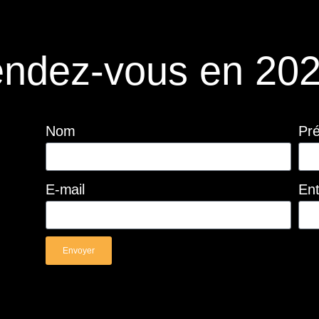
ndez-vous en 202
Nom
Pr
E-mail
Ent
Envoyer