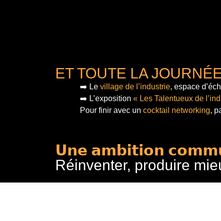
ET TOUTE LA JOURNÉ
➡️ Le
village de l’industrie
, espace d’éch
➡️ L’exposition
« Les Talentueux de l’ind
Pour finir
avec un
cocktail networking
, p
𝗨𝗻𝗲 𝗮𝗺𝗯𝗶𝘁𝗶𝗼𝗻 𝗰𝗼𝗺𝗺
Réinventer, produire mie