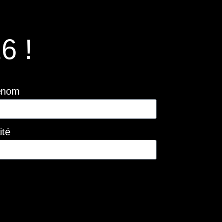
6 !
énom
ité