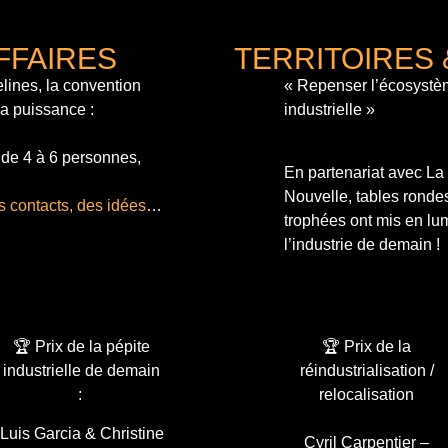
FFAIRES
TERRITOIRES 
lines, la convention
« Repenser l’écosystè
sa puissance :
industrielle »
 de 4 à 6 personnes,
En partenariat avec L
Nouvelle, tables ronde
s contacts, des idées
…
trophées ont mis en lum
l’industrie de demain !
🏆 Prix de la pépite
🏆 Prix de la
industrielle de demain
réindustrialisation /
:
relocalisation
Luis Garcia & Christine
Cyril Carpentier –