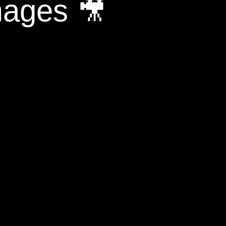
mages 🎥