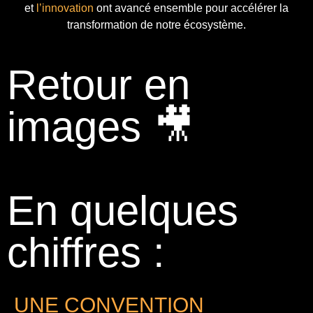
et
l’innovation
ont avancé ensemble pour accélérer la
transformation de notre écosystème.
Retour en
images 🎥
En quelques
chiffres :
UNE CONVENTION