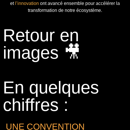
et
l’innovation
ont avancé ensemble pour accélérer la
transformation de notre écosystème.
Retour en
images 🎥
En quelques
chiffres :
UNE CONVENTION