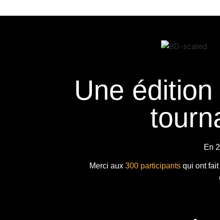
Une édition
tourna
En 2
Merci aux
300 participants
qui ont fai