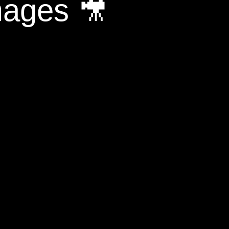
mages 🎥