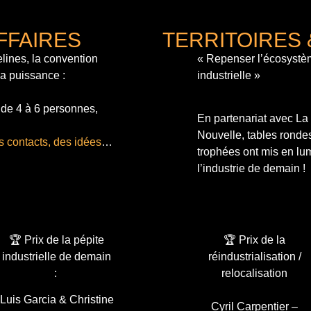
FFAIRES
TERRITOIRES 
lines, la convention
« Repenser l’écosystè
sa puissance :
industrielle »
 de 4 à 6 personnes,
En partenariat avec L
Nouvelle, tables ronde
s contacts, des idées
…
trophées ont mis en lum
l’industrie de demain !
🏆 Prix de la pépite
🏆 Prix de la
industrielle de demain
réindustrialisation /
:
relocalisation
Luis Garcia & Christine
Cyril Carpentier –