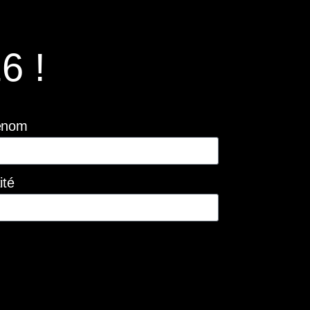
6 !
énom
ité