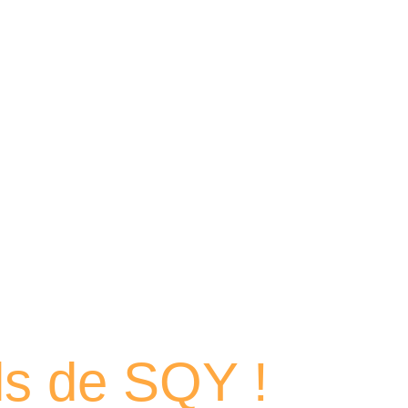
 portraits
els de SQY !