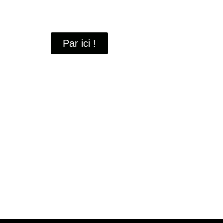
À travers ces portraits, découvrez des hommes 
industrielle
de Saint-Quentin-en-Yvelines.
Par ici !