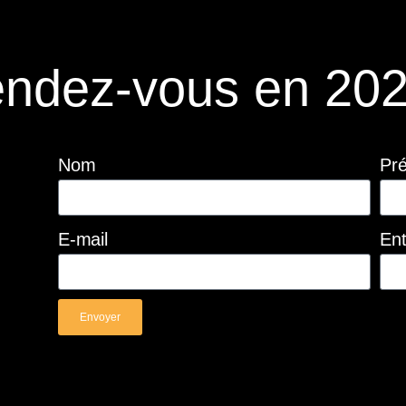
ndez-vous en 202
Nom
Pr
E-mail
Ent
Envoyer