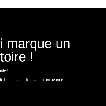
ui marque un
toire !
rie !
 le
business
et
l’innovation
ont avancé
.