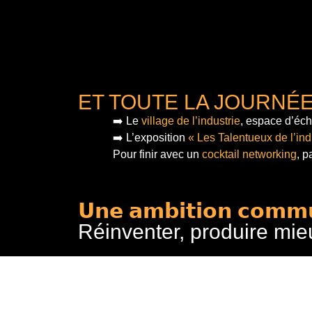
ET TOUTE LA JOURNÉ
➡️ Le
village de l’industrie
, espace d’éch
➡️ L’exposition
« Les Talentueux de l’ind
Pour finir
avec un
cocktail networking
, p
𝗨𝗻𝗲 𝗮𝗺𝗯𝗶𝘁𝗶𝗼𝗻 𝗰𝗼𝗺𝗺
Réinventer, produire mie